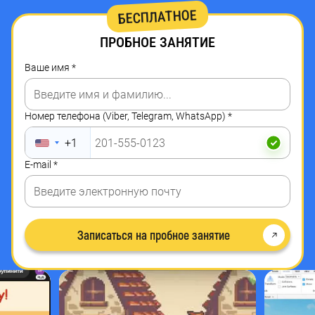
БЕСПЛАТНОЕ
ВАШ
ПРОБНОЕ ЗАНЯТИЕ
РЕБЁНОК
Ваше имя
*
СМОЖЕТ
ТАК
Номер телефона (Viber, Telegram, WhatsApp)
*
ЖЕ
+1
ИЛИ
E-mail
*
ДАЖЕ
ЛУЧШЕ
Записаться на пробное занятие