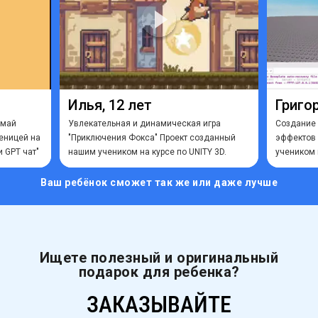
Илья, 12 лет
Григор
ймай
Увлекательная и динамическая игра
Создание
ченицей на
"Приключения Фокса" Проект созданный
эффектов 
 GPT чат"
нашим учеником на курсе по UNITY 3D.
учеником 
Ваш ребёнок сможет
так же или даже лучше
Ищете полезный и оригинальный
подарок для ребенка?
ЗАКАЗЫВАЙТЕ