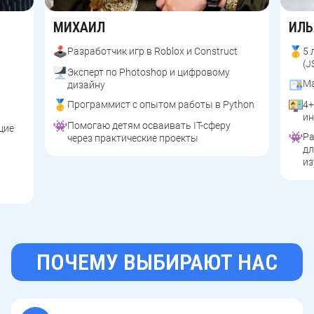
МИХАИЛ
ИЛЬ
Разработчик игр в Roblox и Construct
5 
(J
Эксперт по Photoshop и цифровому
Ма
дизайну
Программист с опытом работы в Python
4+
ин
Помогаю детям осваивать IT-сферу
щие
Р
через практические проекты
дл
из
ПОЧЕМУ ВЫБИРАЮТ НАС