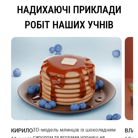
НАДИХАЮЧІ ПРИКЛАДИ
РОБІТ НАШИХ УЧНІВ
3D-модель млинців із шоколадним
КИРИЛО
ВЛА
сиропом та ягодами чорниці на