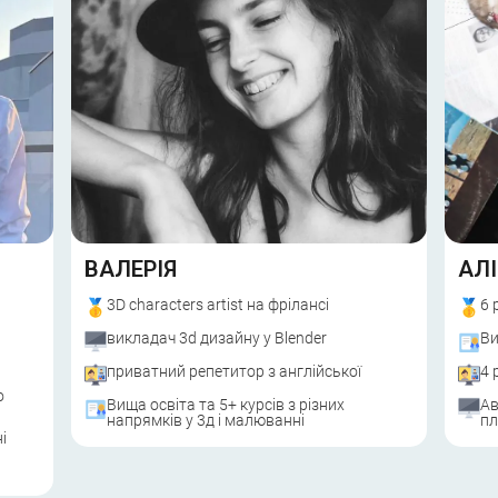
ВАЛЕРІЯ
АЛ
3D characters artist на фрілансі
6 
викладач 3d дизайну у Blender
Ви
приватний репетитор з англійської
4 
о
Вища освіта та 5+ курсів з різних
Ав
напрямків у 3д і малюванні
пл
і