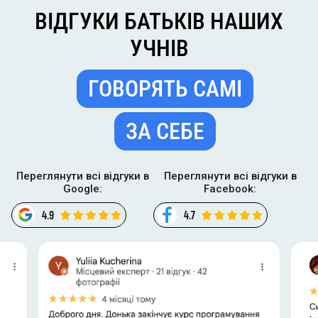
ВІДГУКИ
ВІДГУКИ БАТЬКІВ НАШИХ
БАТЬКІВ
УЧНІВ
НАШИХ
УЧНІВ
ГОВОРЯТЬ САМІ
ГОВОРЯТЬ
САМІ
ЗА СЕБЕ
ЗА
СЕБЕ
Переглянути всі відгуки в
Переглянути всі відгуки в
Google:
Facebook:
4.9
4.7