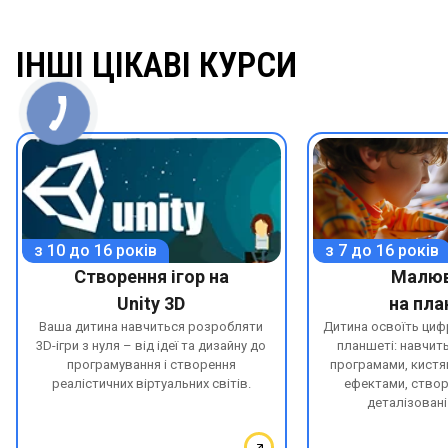
ІНШІ ЦІКАВІ КУРСИ
з 10 до 16 років
з 7 до 16 років
Створення ігор на
Малюв
Unity 3D
на пла
Ваша дитина навчиться розробляти
Дитина освоїть ци
3D-ігри з нуля – від ідеї та дизайну до
планшеті: навчит
програмування і створення
програмами, кистя
реалістичних віртуальних світів.
ефектами, створ
деталізовані