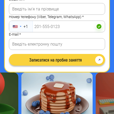
ЗМОЖЕ
ТАК
Номер телефону (Viber, Telegram, WhatsApp)
*
САМО
+1
АБО
E-mail
*
НАВІТЬ
КРАЩЕ
Записатися на пробне заняття