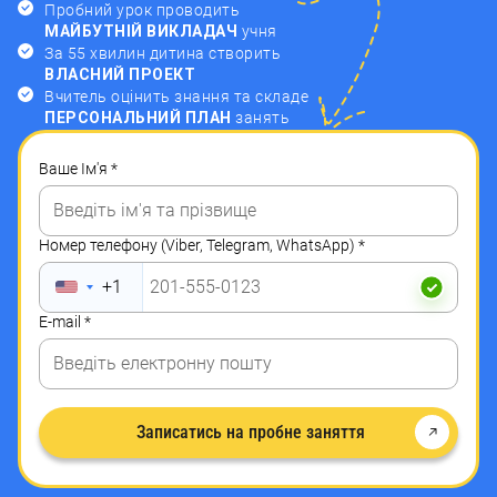
Пробний урок проводить
МАЙБУТНІЙ ВИКЛАДАЧ
учня
За 55 хвилин дитина створить
ВЛАСНИЙ ПРОЕКТ
Вчитель оцінить знання та складе
ПЕРСОНАЛЬНИЙ ПЛАН
занять
Ваше Ім'я
*
Номер телефону (Viber, Telegram, WhatsApp)
*
+1
E-mail
*
Записатись на пробне заняття