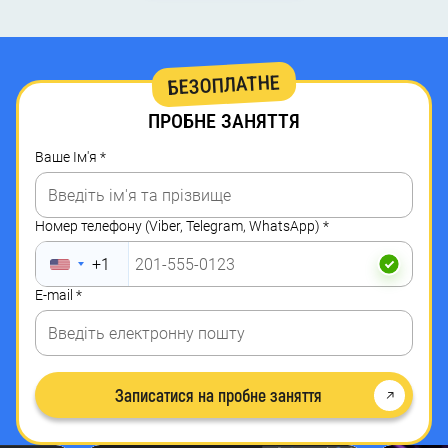
БЕЗОПЛАТНЕ
ВАША
ПРОБНЕ ЗАНЯТТЯ
ДИТИНА
Ваше Ім'я
*
ЗМОЖЕ
ТАК
Номер телефону (Viber, Telegram, WhatsApp)
*
САМО
+1
АБО
E-mail
*
НАВІТЬ
КРАЩЕ
Записатися на пробне заняття