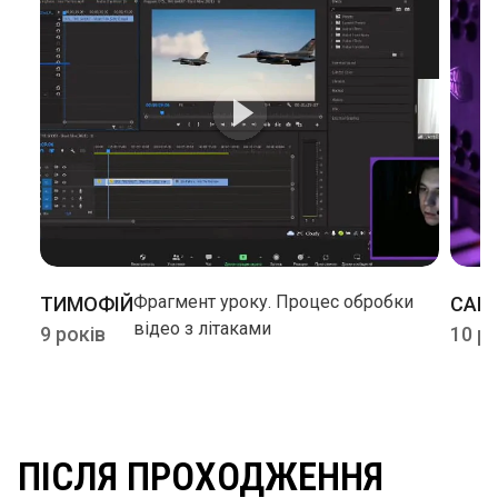
Фрагмент уроку. Процес обробки
ТИМОФІЙ
САШ
відео з літаками
9 років
10 р
ПІСЛЯ ПРОХОДЖЕННЯ