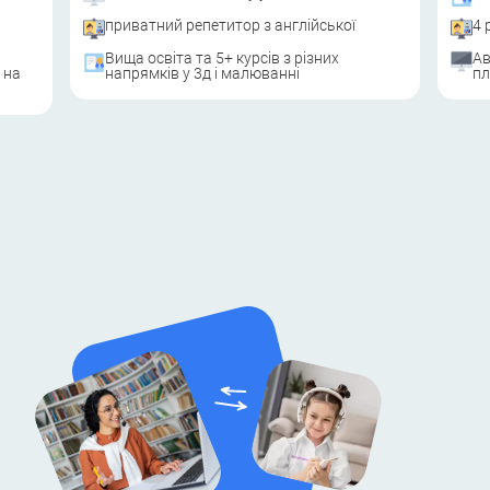
приватний репетитор з англійської
4 
Вища освіта та 5+ курсів з різних
Ав
 на
напрямків у 3д і малюванні
пл