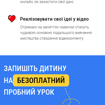
онлайн, як захистити свої дані.
Реалізовувати свої ідеї у відео
Отримані на заняттях навички стануть
чудовою основою подальшого вивчення
мистецтва створення відеоконтенту.
ЗАПИШІТЬ
ЗАПИШІТЬ ДИТИНУ
ДИТИНУ
НА
БЕЗОПЛАТНИЙ
НА
БЕЗОПЛАТНИЙ
ПРОБНИЙ УРОК
ПРОБНИЙ
УРОК