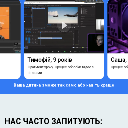
Тимофій, 9 років
Саша, 
Фрагмент уроку. Процес обробки відео з
Процес об
літаками
Ваша дитина зможе
так само або навіть краще
НАС ЧАСТО ЗАПИТУЮТЬ: