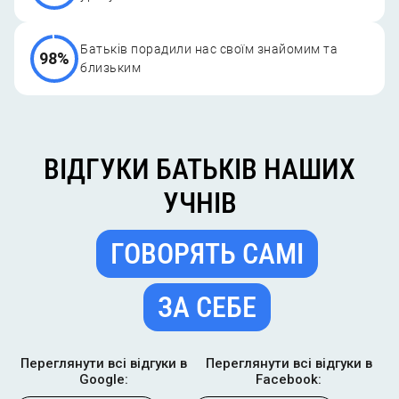
Батьків порадили нас своїм знайомим та
98%
близьким
ВІДГУКИ
ВІДГУКИ БАТЬКІВ НАШИХ
БАТЬКІВ
УЧНІВ
НАШИХ
УЧНІВ
ГОВОРЯТЬ САМІ
ГОВОРЯТЬ
САМІ
ЗА СЕБЕ
ЗА
СЕБЕ
Переглянути всі відгуки в
Переглянути всі відгуки в
Google:
Facebook: