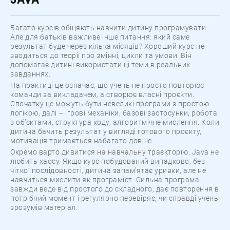
Багато курсів обіцяють навчити дитину програмувати.
Але для батьків важливе інше питання: який саме
результат буде через кілька місяців? Хороший курс не
зводиться до теорії про змінні, цикли та умови. Він
допомагає дитині використати ці теми в реальних
завданнях.
На практиці це означає, що учень не просто повторює
команди за викладачем, а створює власні проєкти.
Спочатку це можуть бути невеликі програми з простою
логікою, далі – ігрові механіки, базові застосунки, робота
з об’єктами, структура коду, алгоритмічне мислення. Коли
дитина бачить результат у вигляді готового проєкту,
мотивація тримається набагато довше.
Окремо варто дивитися на навчальну траєкторію. Java не
любить хаосу. Якщо курс побудований випадково, без
чіткої послідовності, дитина запам’ятає уривки, але не
навчиться мислити як програміст. Сильна програма
завжди веде від простого до складного, дає повторення в
потрібний момент і регулярно перевіряє, чи справді учень
зрозумів матеріал.