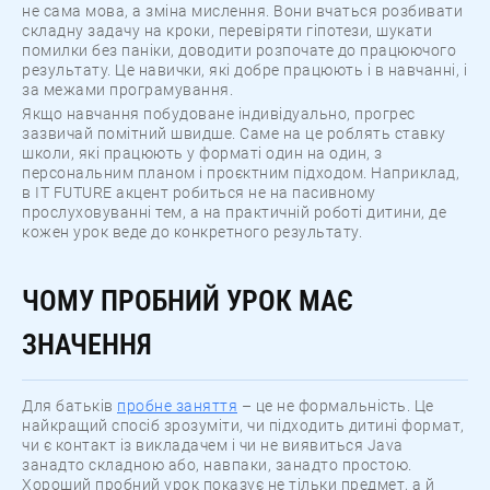
не сама мова, а зміна мислення. Вони вчаться розбивати
складну задачу на кроки, перевіряти гіпотези, шукати
помилки без паніки, доводити розпочате до працюючого
результату. Це навички, які добре працюють і в навчанні, і
за межами програмування.
Якщо навчання побудоване індивідуально, прогрес
зазвичай помітний швидше. Саме на це роблять ставку
школи, які працюють у форматі один на один, з
персональним планом і проєктним підходом. Наприклад,
в IT FUTURE акцент робиться не на пасивному
прослуховуванні тем, а на практичній роботі дитини, де
кожен урок веде до конкретного результату.
ЧОМУ ПРОБНИЙ УРОК МАЄ
ЗНАЧЕННЯ
Для батьків
пробне заняття
– це не формальність. Це
найкращий спосіб зрозуміти, чи підходить дитині формат,
чи є контакт із викладачем і чи не виявиться Java
занадто складною або, навпаки, занадто простою.
Хороший пробний урок показує не тільки предмет, а й