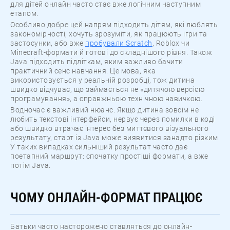
для дітей онлайн часто стає вже логічним наступним
етапом.
Особливо добре цей напрям підходить дітям, які люблять
закономірності, хочуть зрозуміти, як працюють ігри та
застосунки, або вже
пробували Scratch
, Roblox чи
Minecraft-формати й готові до складнішого рівня. Також
Java підходить підліткам, яким важливо бачити
практичний сенс навчання. Це мова, яка
використовується у реальній розробці, тож дитина
швидко відчуває, що займається не «дитячою версією
програмування», а справжньою технічною навичкою.
Водночас є важливий нюанс. Якщо дитина зовсім не
любить текстові інтерфейси, нервує через помилки в коді
або швидко втрачає інтерес без миттєвого візуального
результату, старт із Java може виявитися занадто різким.
У таких випадках сильніший результат часто дає
поетапний маршрут: спочатку простіші формати, а вже
потім Java.
ЧОМУ ОНЛАЙН-ФОРМАТ ПРАЦЮЄ
Батьки часто насторожено ставляться до онлайн-