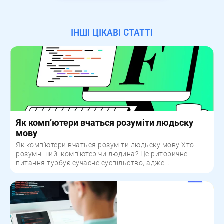
ІНШІ ЦІКАВІ СТАТТІ
Як комп’ютери вчаться розуміти людьску
мову
Як комп’ютери вчаться розуміти людьску мову Хто
розумніший: комп’ютер чи людина? Це риторичне
питання турбує сучасне суспільство, адже...