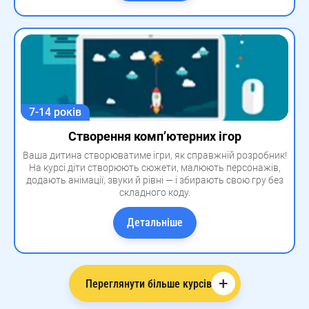
7-14 років
Створення комп’ютерних ігор
Ваша дитина створюватиме ігри, як справжній розробник!
На курсі діти створюють сюжети, малюють персонажів,
додають анімації, звуки й рівні — і збирають свою гру без
складного коду.
Детальніше
+
Переглянути більше курсів