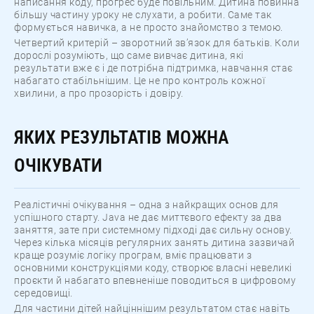
написання коду, прогрес буде повільним. Дитина повинна
більшу частину уроку не слухати, а робити. Саме так
формується навичка, а не просто знайомство з темою.
Четвертий критерій – зворотний зв’язок для батьків. Коли
дорослі розуміють, що саме вивчає дитина, які
результати вже є і де потрібна підтримка, навчання стає
набагато стабільнішим. Це не про контроль кожної
хвилини, а про прозорість і довіру.
ЯКИХ РЕЗУЛЬТАТІВ МОЖНА
ОЧІКУВАТИ
Реалістичні очікування – одна з найкращих основ для
успішного старту. Java не дає миттєвого ефекту за два
заняття, зате при системному підході дає сильну основу.
Через кілька місяців регулярних занять дитина зазвичай
краще розуміє логіку програм, вміє працювати з
основними конструкціями коду, створює власні невеликі
проєкти й набагато впевненіше поводиться в цифровому
середовищі.
Для частини дітей найціннішим результатом стає навіть