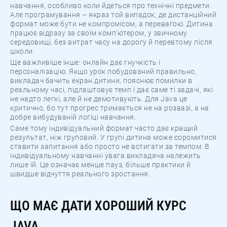
навчання, особливо коли йдеться про технічні предмети.
Але програмування – якраз той випадок, де дистанційний
формат може бути не компромісом, а перевагою. Дитина
працює відразу за своїм комп’ютером, у звичному
середовищі, без витрат часу на дорогу й перевтому після
школи.
Ще важливіше інше: онлайн дає гнучкість і
персоналізацію. Якщо урок побудований правильно,
викладач бачить екран дитини, пояснює помилки в
реальному часі, підлаштовує темп і дає саме ті задачі, які
не надто легкі, але й не демотивують. Для Java це
критично, бо тут прогрес тримається не на розвазі, а на
добре вибудуваній логіці навчання.
Саме тому індивідуальний формат часто дає кращий
результат, ніж груповий. У групі дитина може соромитися
ставити запитання або просто не встигати за темпом. В
індивідуальному навчанні увага викладача належить
лише їй. Це означає менше пауз, більше практики й
швидше відчуття реального зростання.
ЩО МАЄ ДАТИ ХОРОШИЙ КУРС
JAVA