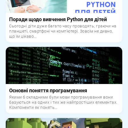
Поради щодо вивчення Python для дітей
Сьогодні діти дуже багато часу проводять, граючи на
планшеті, смартфоні чи комп’ютері. Зовсім не дивно,
що їм цікаво...
Основні поняття програмування
Якими б складними були мови програмування вони
базуються на одних і тих же найпростіших елементах.
Компоненти як понять...