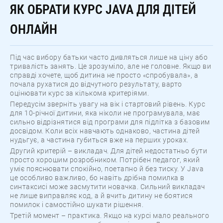
ЯК ОБРАТИ КУРС JAVA ДЛЯ ДІТЕЙ
ОНЛАЙН
Під час вибору батьки часто дивляться лише на ціну або
тривалість занять. Це зрозуміло, але не головне. Якщо ви
справді хочете, щоб дитина не просто «спробувала», а
почала рухатися до відчутного результату, варто
оцінювати курс за кількома критеріями.
Передусім зверніть увагу на вік і стартовий рівень. Курс
для 10-річної дитини, яка ніколи не програмувала, має
сильно відрізнятися від програми для підлітка з базовим
досвідом. Коли всіх навчають однаково, частина дітей
нудьгує, а частина губиться вже на перших уроках.
Другий критерій – викладач. Для дітей недостатньо бути
просто хорошим розробником. Потрібен педагог, який
уміє пояснювати спокійно, поетапно й без тиску. У Java
це особливо важливо, бо навіть дрібна помилка в
синтаксисі може засмутити новачка. Сильний викладач
не лише виправляє код, а й вчить дитину не боятися
помилок і самостійно шукати рішення.
Третій момент – практика. Якщо на курсі мало реального