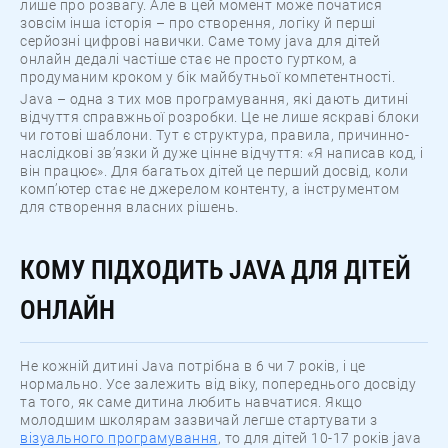
лише про розвагу. Але в цей момент може початися
зовсім інша історія – про створення, логіку й перші
серйозні цифрові навички. Саме тому java для дітей
онлайн дедалі частіше стає не просто гуртком, а
продуманим кроком у бік майбутньої компетентності.
Java – одна з тих мов програмування, які дають дитині
відчуття справжньої розробки. Це не лише яскраві блоки
чи готові шаблони. Тут є структура, правила, причинно-
наслідкові зв’язки й дуже цінне відчуття: «Я написав код, і
він працює». Для багатьох дітей це перший досвід, коли
комп’ютер стає не джерелом контенту, а інструментом
для створення власних рішень.
КОМУ ПІДХОДИТЬ JAVA ДЛЯ ДІТЕЙ
ОНЛАЙН
Не кожній дитині Java потрібна в 6 чи 7 років, і це
нормально. Усе залежить від віку, попереднього досвіду
та того, як саме дитина любить навчатися. Якщо
молодшим школярам зазвичай легше стартувати з
візуального програмування
, то для дітей 10-17 років java