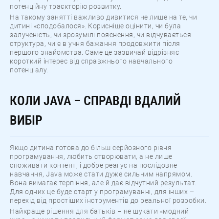
потенційну траєкторію розвитку.
На такому занятті важливо дивитися не лише на те, чи
дитині «сподобалося». Корисніше оцінити, чи була
залученість, чи зрозумілі пояснення, чи відчувається
структура, чи є в учня бажання продовжити після
першого знайомства. Саме це зазвичай відрізняє
короткий інтерес від справжнього навчального
потенціалу.
КОЛИ JAVA – СПРАВДІ ВДАЛИЙ
ВИБІР
Якщо дитина готова до більш серйозного рівня
програмування, любить створювати, а не лише
споживати контент, і добре реагує на послідовне
навчання, Java може стати дуже сильним напрямом.
Вона вимагає терпіння, але й дає відчутний результат.
Для одних це буде старт у програмуванні, для інших –
перехід від простіших інструментів до реальної розробки.
Найкраще рішення для батьків – не шукати «модний