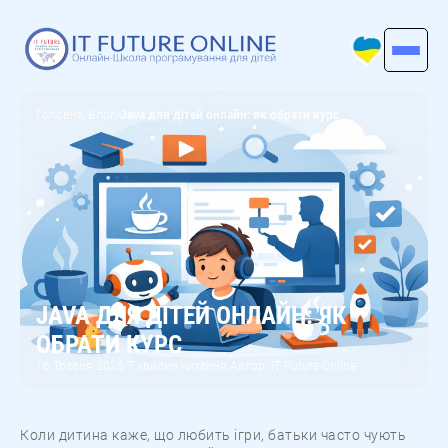
Головна
/
Блог
/
Java для дітей онлайн: як обрати курс
JAVA ДЛЯ ДІТЕЙ ОНЛАЙН: ЯК
ОБРАТИ КУРС
16 Травня 2026
7 хвилин читання
Автор: IT Future Online
•
•
Коли дитина каже, що любить ігри, батьки часто чують