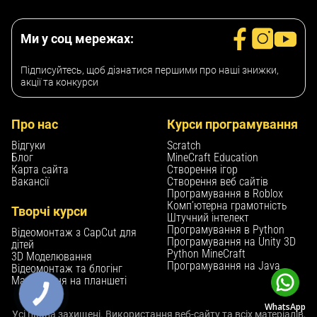
Ми у соц мережах:
Підписуйтесь, щоб дізнатися першими про наші знижки,
акції та конкурси
Про нас
Курси програмування
Відгуки
Scratch
Блог
MineCraft Education
Карта сайта
Створення ігор
Вакансії
Створення веб сайтів
Програмування в Roblox
Комп’ютерна грамотність
Творчі курси
Штучний інтелект
Програмування в Python
Відеомонтаж з CapCut для
Програмування на Unity 3D
дітей
Python MineCraft
3D Моделювання
Програмування на Java
Відеомонтаж та блогінг
Малювання на планшеті
WhatsApp
Усі права захищені. Використання веб-сайту та всіх матеріалів,