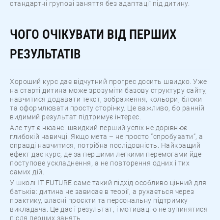
стандартні групові заняття без адаптації під дитину.
ЧОГО ОЧІКУВАТИ ВІД ПЕРШИХ
РЕЗУЛЬТАТІВ
Хороший курс дає відчутний прогрес досить швидко. Уже
на старті дитина може зрозуміти базову структуру сайту,
навчитися додавати текст, зображення, кольори, блоки
та оформлювати просту сторінку. Це важливо, бо ранній
видимий результат підтримує інтерес.
Але тут є нюанс: швидкий перший успіх не дорівнює
глибокій навичці. Якщо мета – не просто “спробувати”, а
справді навчитися, потрібна послідовність. Найкращий
ефект дає курс, де за першими легкими перемогами йде
поступове ускладнення, а не повторення одних і тих
самих дій.
У школі IT FUTURE саме такий підхід особливо цінний для
батьків: дитина не зависає в теорії, а рухається через
практику, власні проєкти та персональну підтримку
викладача. Це дає і результат, і мотивацію не зупинятися
після перших занять.