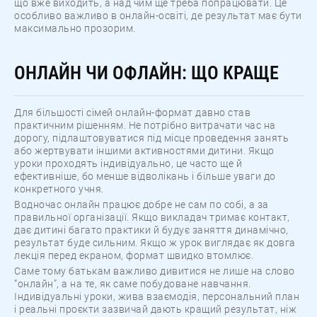
що вже виходить, а над чим ще треба попрацювати. Це
особливо важливо в онлайн-освіті, де результат має бути
максимально прозорим.
ОНЛАЙН ЧИ ОФЛАЙН: ЩО КРАЩЕ
Для більшості сімей онлайн-формат давно став
практичним рішенням. Не потрібно витрачати час на
дорогу, підлаштовуватися під місце проведення занять
або жертвувати іншими активностями дитини. Якщо
уроки проходять індивідуально, це часто ще й
ефективніше, бо менше відволікань і більше уваги до
конкретного учня.
Водночас онлайн працює добре не сам по собі, а за
правильної організації. Якщо викладач тримає контакт,
дає дитині багато практики й будує заняття динамічно,
результат буде сильним. Якщо ж урок виглядає як довга
лекція перед екраном, формат швидко втомлює.
Саме тому батькам важливо дивитися не лише на слово
“онлайн”, а на те, як саме побудоване навчання.
Індивідуальні уроки, жива взаємодія, персональний план
і реальні проєкти зазвичай дають кращий результат, ніж