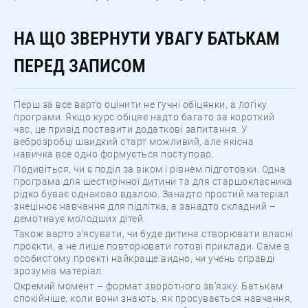
НА ЩО ЗВЕРНУТИ УВАГУ БАТЬКАМ
ПЕРЕД ЗАПИСОМ
Перш за все варто оцінити не гучні обіцянки, а логіку
програми. Якщо курс обіцяє надто багато за короткий
час, це привід поставити додаткові запитання. У
веброзробці швидкий старт можливий, але якісна
навичка все одно формується поступово.
Подивіться, чи є поділ за віком і рівнем підготовки. Одна
програма для шестирічної дитини та для старшокласника
рідко буває однаково вдалою. Занадто простий матеріал
знецінює навчання для підлітка, а занадто складний –
демотивує молодших дітей.
Також варто з’ясувати, чи буде дитина створювати власні
проєкти, а не лише повторювати готові приклади. Саме в
особистому проєкті найкраще видно, чи учень справді
зрозумів матеріал.
Окремий момент – формат зворотного зв’язку. Батькам
спокійніше, коли вони знають, як просувається навчання,