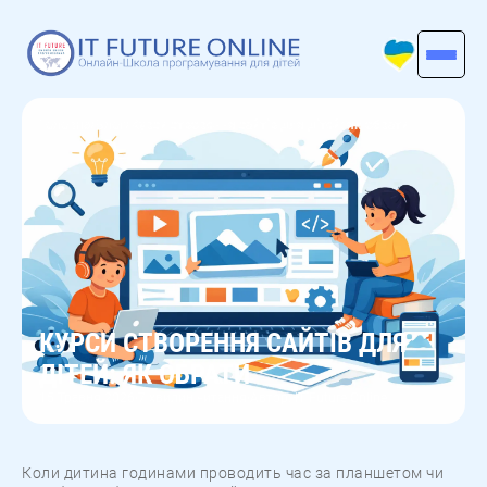
Головна
/
Блог
/
Курси створення сайтів для дітей: як обрати
КУРСИ СТВОРЕННЯ САЙТІВ ДЛЯ
ДІТЕЙ: ЯК ОБРАТИ
15 Травня 2026
7 хвилин читання
Автор: IT Future Online
•
•
Коли дитина годинами проводить час за планшетом чи