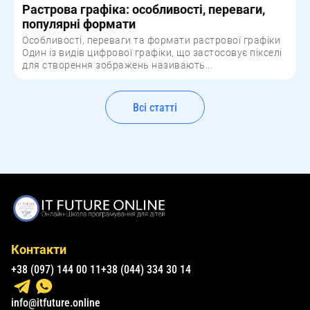
Растрова графіка: особливості, переваги,
популярні формати
Особливості, переваги та формати растрової графіки
Один із видів цифрової графіки, що застосовує пікселі
для створення зображень називають...
Всі статті
Контакти
+38 (097) 144 00 11
+38 (044) 334 30 14
info@itfuture.online