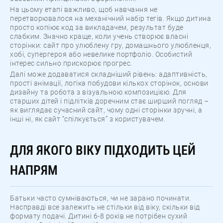
На цьому етапі важливо, щоб навчання не
перетворювалося на механічний набір тегів. Якщо дитина
просто копіює код за викладачем, результат буде
слабким. Значно краще, коли учень створює власні
сторінки: сайт про улюблену гру, домашнього улюбленця,
хобі, супергероя або невелике портфоліо. Особистий
інтерес сильно прискорює прогрес.
Далі може додаватися складніший рівень: адаптивність,
прості анімації, логіка побудови кількох сторінок, основи
дизайну та робота з візуальною композицією. Для
старших дітей і підлітків доречним стає ширший погляд –
як виглядає сучасний сайт, чому одні сторінки зручні, а
інші ні, як сайт “спілкується” з користувачем.
ДЛЯ ЯКОГО ВІКУ ПІДХОДИТЬ ЦЕЙ
НАПРЯМ
Батьки часто сумніваються, чи не зарано починати.
Насправді все залежить не стільки від віку, скільки від
формату подачі. Дитині 6-8 років не потрібен сухий