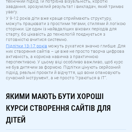
технічний підхід. Їй потрібна візуальність, короткі
завдання, зрозумілий результат і викладач, який тримає
увагу.
У 9-12 років діти вже краще сприймають структуру,
можуть працювати з простими тегами, стилями й логікою
сторінки. Це один із найвдаліших вікових періодів для
старту, бо цікавість до технологій поєднується з
готовністю вчитися системно.
Підлітки 13-17 років
можуть рухатися значно глибше. Для
них створення сайтів – це вже не просто творча цифрова
активність, а корисна навичка з практичною
перспективою. У цьому віці особливо важливо, щоб курс
не був дитячим за формою. Підлітки цінують серйозний
підхід, реальні проєкти й відчуття, що вони опановують
сучасний інструмент, а не просто “граються в ІТ”.
ЯКИМИ МАЮТЬ БУТИ ХОРОШІ
КУРСИ СТВОРЕННЯ САЙТІВ ДЛЯ
ДІТЕЙ