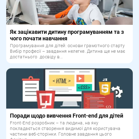
Як зацікавити дитину програмуванням та з
чого почати навчання
Програмування для дітей: основи грамотного старту
Вибір професії – завдання нелегке. Дитина ще не має
достатнього досвіду в...
Поради щодо вивчення Front-end для дітей
Front-End розробник – та людина, на яку
покладається створення видимої для користувача
частини веб-сторінки. Головне завдання цього