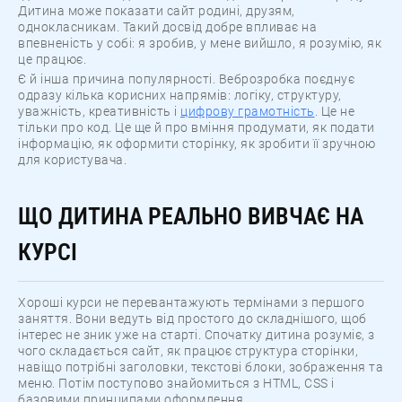
Дитина може показати сайт родині, друзям,
однокласникам. Такий досвід добре впливає на
впевненість у собі: я зробив, у мене вийшло, я розумію, як
це працює.
Є й інша причина популярності. Веброзробка поєднує
одразу кілька корисних напрямів: логіку, структуру,
уважність, креативність і
цифрову грамотність
. Це не
тільки про код. Це ще й про вміння продумати, як подати
інформацію, як оформити сторінку, як зробити її зручною
для користувача.
ЩО ДИТИНА РЕАЛЬНО ВИВЧАЄ НА
КУРСІ
Хороші курси не перевантажують термінами з першого
заняття. Вони ведуть від простого до складнішого, щоб
інтерес не зник уже на старті. Спочатку дитина розуміє, з
чого складається сайт, як працює структура сторінки,
навіщо потрібні заголовки, текстові блоки, зображення та
меню. Потім поступово знайомиться з HTML, CSS і
базовими принципами оформлення.