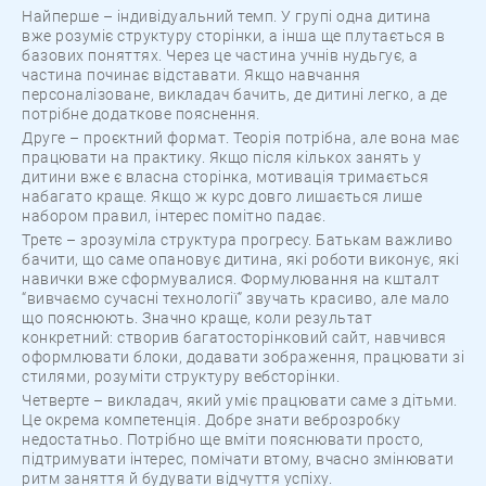
Найперше – індивідуальний темп. У групі одна дитина
вже розуміє структуру сторінки, а інша ще плутається в
базових поняттях. Через це частина учнів нудьгує, а
частина починає відставати. Якщо навчання
персоналізоване, викладач бачить, де дитині легко, а де
потрібне додаткове пояснення.
Друге – проєктний формат. Теорія потрібна, але вона має
працювати на практику. Якщо після кількох занять у
дитини вже є власна сторінка, мотивація тримається
набагато краще. Якщо ж курс довго лишається лише
набором правил, інтерес помітно падає.
Третє – зрозуміла структура прогресу. Батькам важливо
бачити, що саме опановує дитина, які роботи виконує, які
навички вже сформувалися. Формулювання на кшталт
“вивчаємо сучасні технології” звучать красиво, але мало
що пояснюють. Значно краще, коли результат
конкретний: створив багатосторінковий сайт, навчився
оформлювати блоки, додавати зображення, працювати зі
стилями, розуміти структуру вебсторінки.
Четверте – викладач, який уміє працювати саме з дітьми.
Це окрема компетенція. Добре знати веброзробку
недостатньо. Потрібно ще вміти пояснювати просто,
підтримувати інтерес, помічати втому, вчасно змінювати
ритм заняття й будувати відчуття успіху.