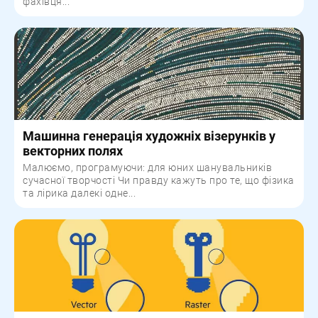
фахівця...
Машинна генерація художніх візерунків у
векторних полях
Малюємо, програмуючи: для юних шанувальників
сучасної творчості Чи правду кажуть про те, що фізика
та лірика далекі одне...