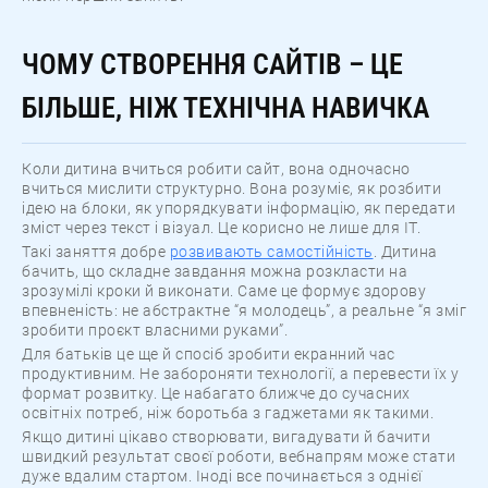
ЧОМУ СТВОРЕННЯ САЙТІВ – ЦЕ
БІЛЬШЕ, НІЖ ТЕХНІЧНА НАВИЧКА
Коли дитина вчиться робити сайт, вона одночасно
вчиться мислити структурно. Вона розуміє, як розбити
ідею на блоки, як упорядкувати інформацію, як передати
зміст через текст і візуал. Це корисно не лише для ІТ.
Такі заняття добре
розвивають самостійність
. Дитина
бачить, що складне завдання можна розкласти на
зрозумілі кроки й виконати. Саме це формує здорову
впевненість: не абстрактне “я молодець”, а реальне “я зміг
зробити проєкт власними руками”.
Для батьків це ще й спосіб зробити екранний час
продуктивним. Не забороняти технології, а перевести їх у
формат розвитку. Це набагато ближче до сучасних
освітніх потреб, ніж боротьба з гаджетами як такими.
Якщо дитині цікаво створювати, вигадувати й бачити
швидкий результат своєї роботи, вебнапрям може стати
дуже вдалим стартом. Іноді все починається з однієї