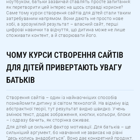
ноутбуком, батьки зазвичай ставлять просте запитання:
як перетворити цей інтерес на щось справді корисне?
Саме тому курси створення сайтів для дітей стали таким
затребуваним напрямом. Вони дають не просто нове
хобі, а зрозумілий результат – власний сайт, перші
цифрові навички та відчуття, що дитина може не лише
споживати контент, а й створювати його.
ЧОМУ КУРСИ СТВОРЕННЯ САЙТІВ
ДЛЯ ДІТЕЙ ПРИВЕРТАЮТЬ УВАГУ
БАТЬКІВ
Створення сайтів – один із найнаочніших способів
познайомити дитину зі світом технологій. На відміну від
абстрактної теорії, тут результат видно швидко. Учень
змінює текст, додає зображення, кнопки, кольори, блоки
– і одразу бачить, як сторінка оживає.
Для дітей це сильний фактор мотивації. Для батьків – ще
сильніший аргумент, бо навчання не зависає на рівні
“десь колись знадобиться”. Воно дає конкретний продукт.